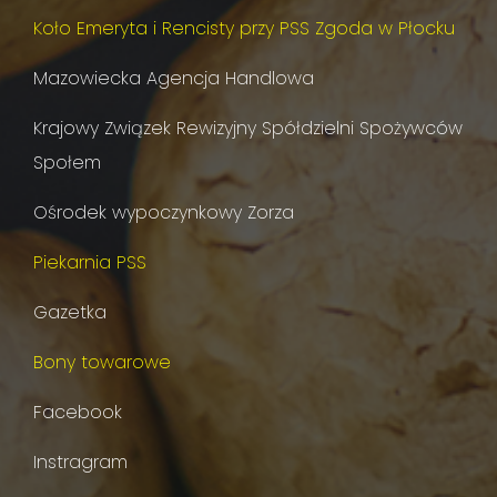
Koło Emeryta i Rencisty przy PSS Zgoda w Płocku
Mazowiecka Agencja Handlowa
Krajowy Związek Rewizyjny Spółdzielni Spożywców
Społem
Ośrodek wypoczynkowy Zorza
Piekarnia PSS
Gazetka
Bony towarowe
Facebook
Instragram