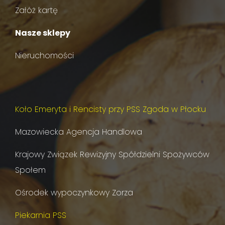
Załóż kartę
Nasze sklepy
Nieruchomości
Koło Emeryta i Rencisty przy PSS Zgoda w Płocku
Mazowiecka Agencja Handlowa
Krajowy Związek Rewizyjny Spółdzielni Spożywców
Społem
Ośrodek wypoczynkowy Zorza
Piekarnia PSS