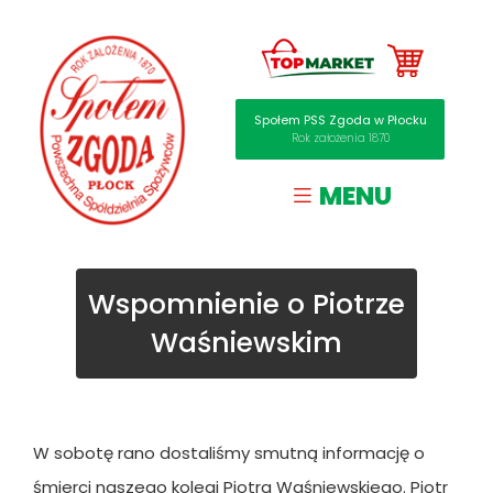
Społem PSS Zgoda w Płocku
Rok założenia 1870
MENU
Przejdź
do
treści
Wspomnienie o Piotrze
Waśniewskim
W sobotę rano dostaliśmy smutną informację o
śmierci naszego kolegi Piotra Waśniewskiego. Piotr